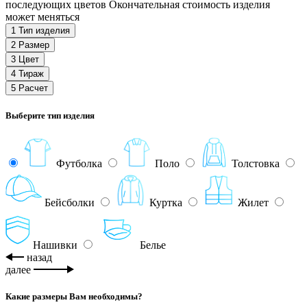
последующих цветов Окончательная стоимость изделия
может меняться
1
Тип изделия
2
Размер
3
Цвет
4
Тираж
5
Расчет
Выберите тип изделия
Футболка
Поло
Толстовка
Бейсболки
Куртка
Жилет
Нашивки
Белье
назад
далее
Какие размеры Вам необходимы?